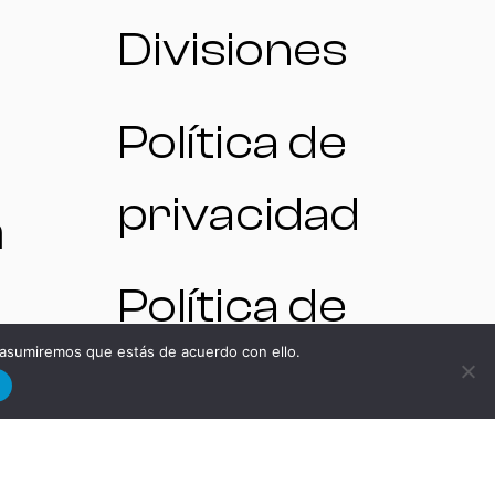
Divisiones
Política de
privacidad
a
Política de
 asumiremos que estás de acuerdo con ello.
cookies
d
OS