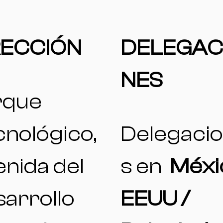
RECCIÓN
DELEGAC
NES
rque
nológico,
Delegaci
nida del
s en
Méxi
arrollo
EEUU /