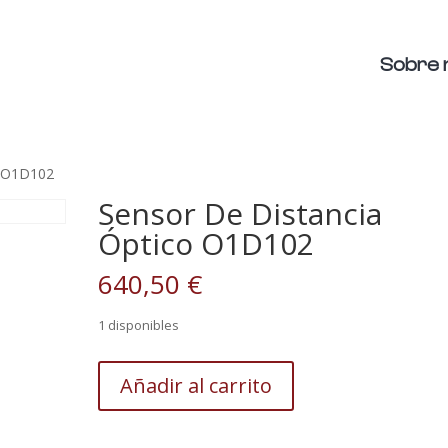
Sobre 
o O1D102
Sensor De Distancia
Óptico O1D102
640,50
€
1 disponibles
Sensor
Añadir al carrito
De
Distancia
Óptico