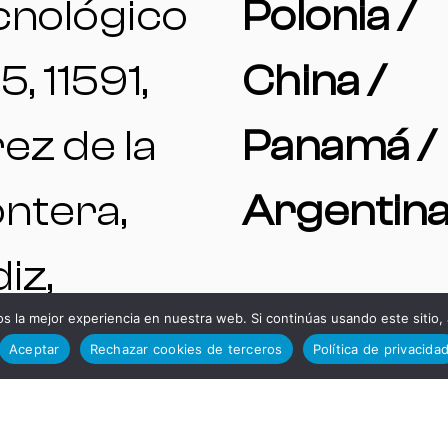
cnológico
Polonia /
5, 11591,
China /
ez de la
Panamá /
ntera,
Argentin
iz,
 la mejor experiencia en nuestra web. Si continúas usando este sitio,
aña.
Aceptar
Rechazar cookies de terceros
Política de privacida
TELÉFON
NTAS