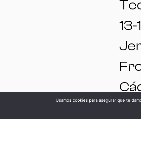
Te
13-1
Jer
Fro
Cád
Usamos cookies para asegurar que te damos
Esp
VE