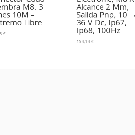
mbra M8, 3
Alcance 2 Mm,
nes 10M –
Salida Pnp, 10 
tremo Libre
36 V Dc, Ip67,
Ip68, 100Hz
68
€
154,14
€