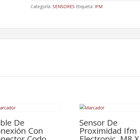
O1D102
Categoría:
SENSORES
Etiqueta:
IFM
cantidad
ble De
Sensor De
nexión Con
Proximidad Ifm
nector Codo
Electronic, M8 X