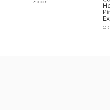
210,00
€
He
Pi
Ex
20,