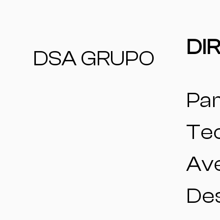
DI
DSA GRUPO
Pa
Tec
Ave
Des