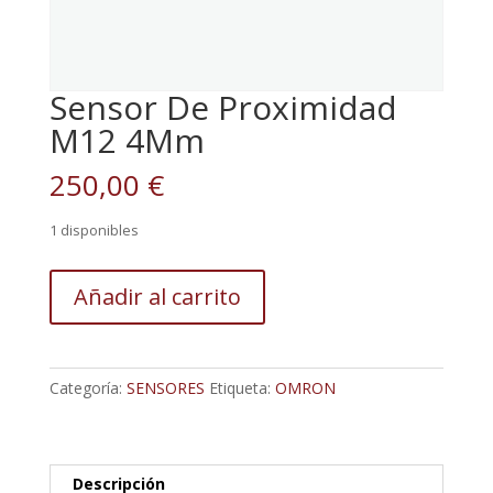
Sensor De Proximidad
M12 4Mm
250,00
€
1 disponibles
Sensor
Añadir al carrito
De
Proximidad
M12
4Mm
Categoría:
SENSORES
Etiqueta:
OMRON
cantidad
Descripción