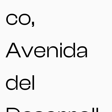
co,
Avenida
del