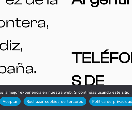
ontera,
diz,
TELÉF
paña.
S DE
ENTAS
 la mejor experiencia en nuestra web. Si continúas usando este sitio,
INTERÉ
Aceptar
Rechazar cookies de terceros
Política de privacida
A |