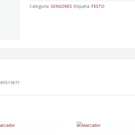
cantidad
Categoría:
SENSORES
Etiqueta:
FESTO
 #5513671