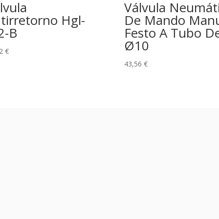
lvula
Válvula Neumát
tirretorno Hgl-
De Mando Manu
2-B
Festo A Tubo D
Ø10
42
€
43,56
€