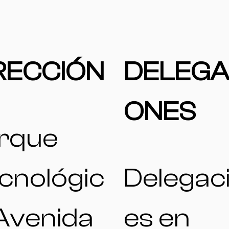
RECCIÓN
DELEGA
ONES
rque
cnológic
Delegac
 Avenida
es en