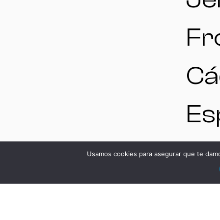
Fr
Cá
Es
V
Usamos cookies para asegurar que te damos
DS