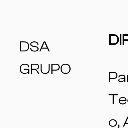
DI
DSA
GRUPO
Pa
Te
o,