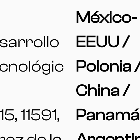
l
México-
sarrollo
EEUU /
cnológic
Polonia 
China /
15, 11591,
Panamá
rez de la
Argenti