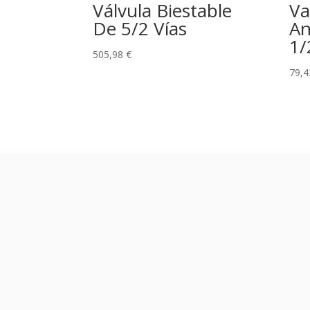
Válvula Biestable
Va
De 5/2 Vías
An
1/
505,98
€
79,