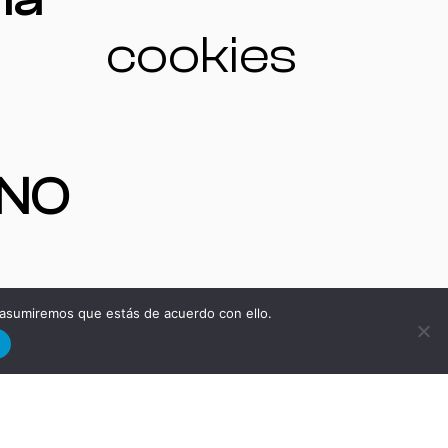
cookies
ONO
 asumiremos que estás de acuerdo con ello.
S
d