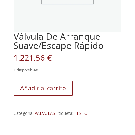
Válvula De Arranque
Suave/Escape Rápido
1.221,56
€
1 disponibles
Válvula
Añadir al carrito
De
Arranque
Suave/Escape
Rápido
Categoría:
VALVULAS
Etiqueta:
FESTO
cantidad