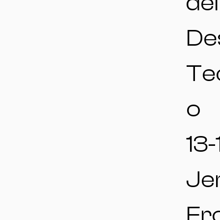
del
De
Te
o
13-
Jer
Fr