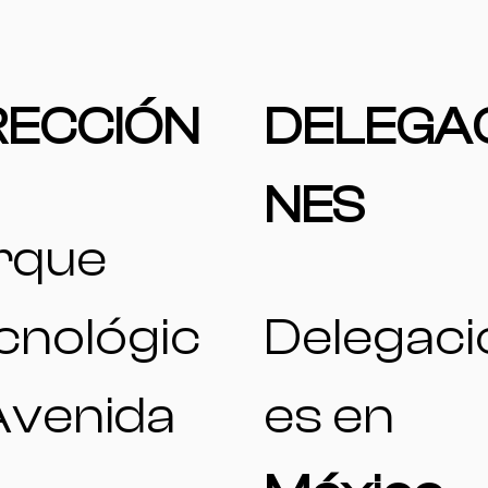
RECCIÓN
DELEGA
NES
rque
cnológic
Delegaci
Avenida
es en