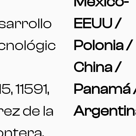
México-
sarrollo
EEUU /
cnológic
Polonia /
China /
15, 11591,
Panamá 
ez de la
Argentin
ontera,