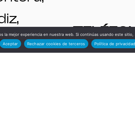
iz,
TELÉFO
paña.
 la mejor experiencia en nuestra web. Si continúas usando este sitio,
Aceptar
Rechazar cookies de terceros
Política de privacida
S DE
NTAS
INTERÉS
A |
Administ
quinas y
ción