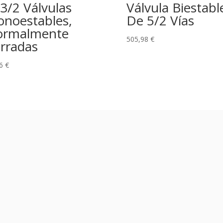
3/2 Válvulas
Válvula Biestabl
noestables,
De 5/2 Vías
ormalmente
505,98
€
rradas
96
€