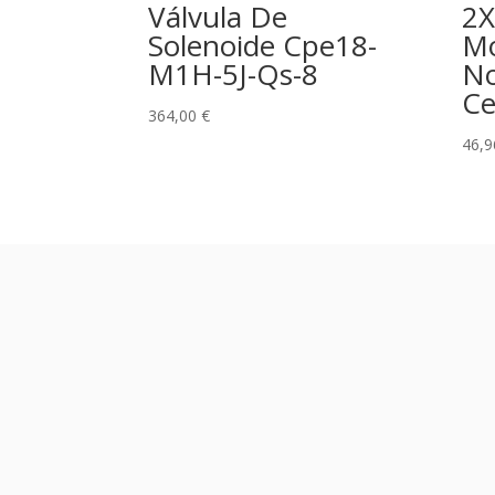
Válvula De
2X
Solenoide Cpe18-
Mo
M1H-5J-Qs-8
N
Ce
364,00
€
46,