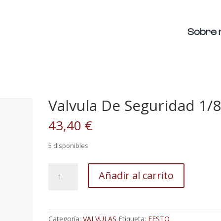
Sobre 
Valvula De Seguridad 1/
43,40
€
5 disponibles
Valvula
Añadir al carrito
De
Seguridad
1/8
cantidad
Categoría:
VALVULAS
Etiqueta:
FESTO