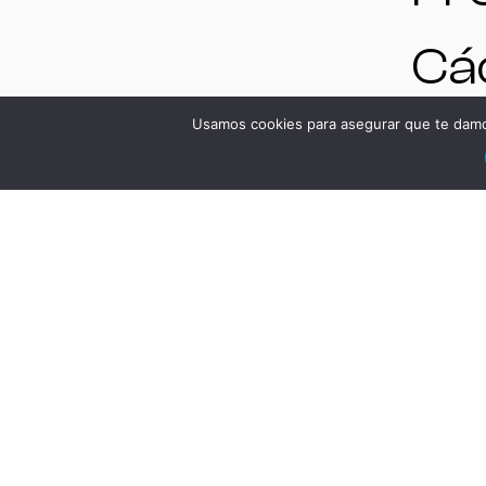
Cád
Es
Usamos cookies para asegurar que te damos
VE
DS
Má