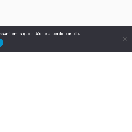
NO
 asumiremos que estás de acuerdo con ello.
d
ra