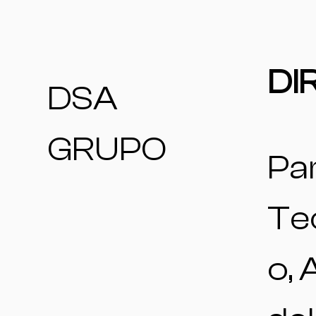
DI
DSA
GRUPO
Pa
Te
o, 