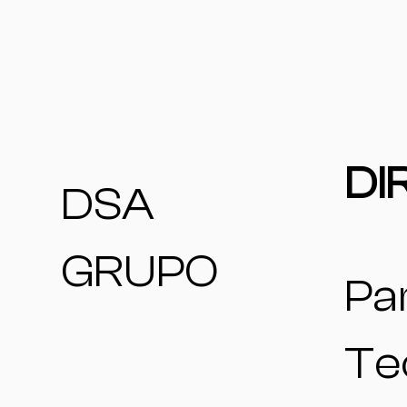
DI
DSA
GRUPO
Pa
Te