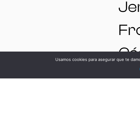
Jer
Fr
Cád
Usamos cookies para asegurar que te damos
Es
V
DS