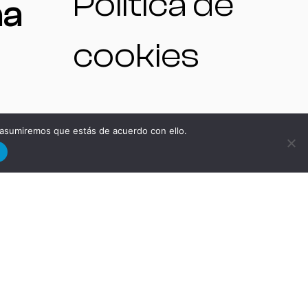
Política de
na
cookies
 asumiremos que estás de acuerdo con ello.
NO
d