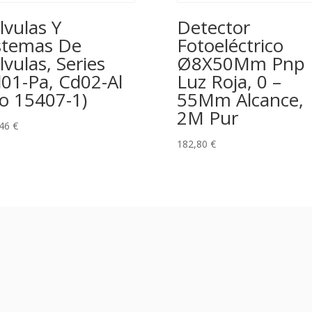
lvulas Y
Detector
stemas De
Fotoeléctrico
lvulas, Series
Ø8X50Mm Pnp
01-Pa, Cd02-Al
Luz Roja, 0 –
so 15407-1)
55Mm Alcance,
2M Pur
,46
€
182,80
€