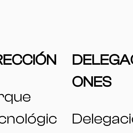
RECCIÓN
DELEGA
ONES
rque
cnológic
Delegac