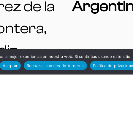
ez de la
Argenti
ontera,
iz,
 la mejor experiencia en nuestra web. Si continúas usando este sitio,
TELÉFO
Aceptar
Rechazar cookies de terceros
Política de privacida
paña.
S DE
ENTAS
INTERÉS
A |