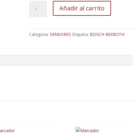
Sensor
Añadir al carrito
M12
Con
Racor
Instantáneo
Categoría:
SENSORES
Etiqueta:
BOSCH REXROTH
M12X1,
Interruptor
De
Proximidad
M12-
M12
Sn=4Mm
L=45
cantidad