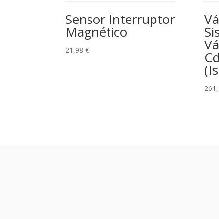
Sensor Interruptor
Vá
Magnético
Si
Vá
21,98
€
Cd
(I
261