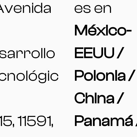
 Avenida
es en
México-
sarrollo
EEUU /
cnológic
Polonia /
China /
15, 11591,
Panamá 