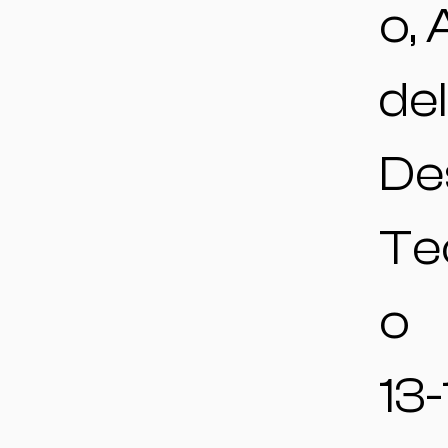
o,
del
De
Te
o
13-