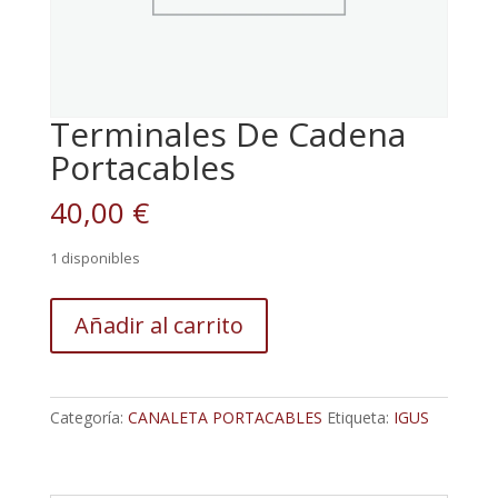
Terminales De Cadena
Portacables
40,00
€
1 disponibles
Terminales
Añadir al carrito
De
Cadena
Portacables
cantidad
Categoría:
CANALETA PORTACABLES
Etiqueta:
IGUS