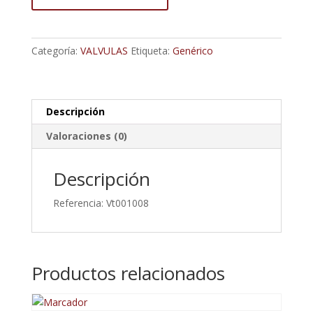
Hidráulica
1/2Bsp
Dicsa
Categoría:
VALVULAS
Etiqueta:
Genérico
Vt001008
cantidad
Descripción
Valoraciones (0)
Descripción
Referencia: Vt001008
Productos relacionados