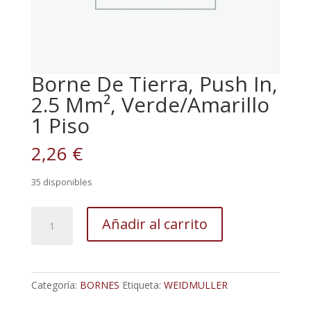
Borne De Tierra, Push In,
2.5 Mm², Verde/Amarillo
1 Piso
2,26
€
35 disponibles
Borne
Añadir al carrito
De
Tierra,
Push
In,
Categoría:
BORNES
Etiqueta:
WEIDMULLER
2.5
Mm²,