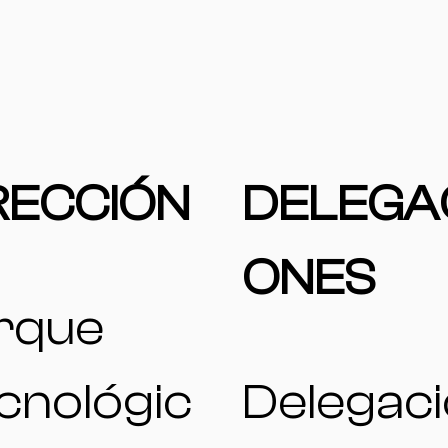
RECCIÓN
DELEGA
ONES
rque
cnológic
Delegac