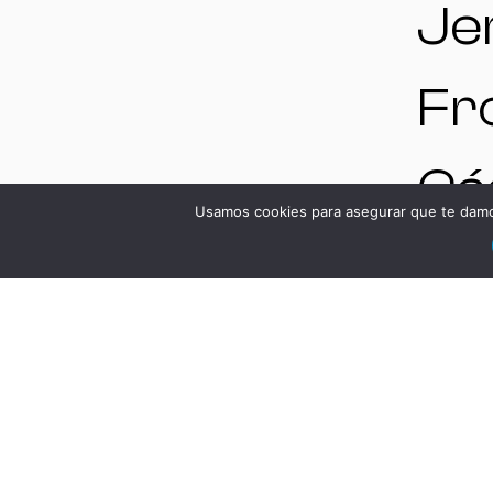
Jer
Fr
Cád
Usamos cookies para asegurar que te damos
Es
V
DS