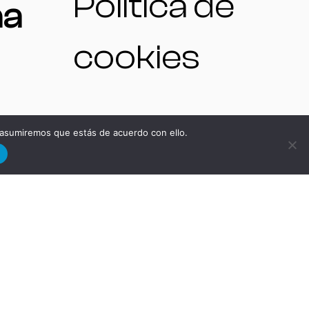
Política de
na
cookies
 asumiremos que estás de acuerdo con ello.
NO
d