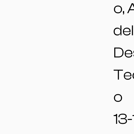
o,
del
De
Te
o
13-