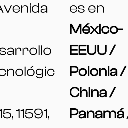
 Avenida
es en
México-
sarrollo
EEUU /
cnológic
Polonia /
China /
15, 11591,
Panamá 