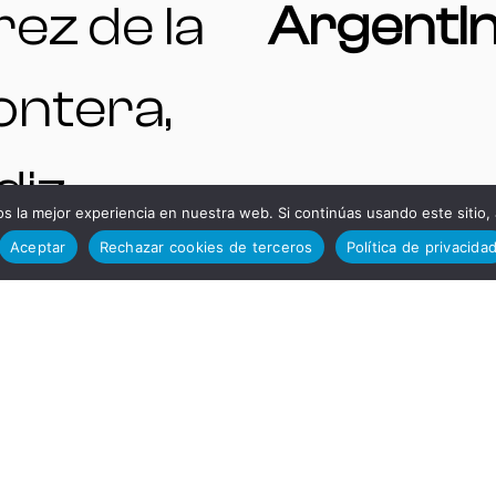
ez de la
Argenti
ontera,
iz,
 la mejor experiencia en nuestra web. Si continúas usando este sitio,
TELÉFO
Aceptar
Rechazar cookies de terceros
Política de privacida
paña.
S DE
ENTAS
INTERÉS
A |