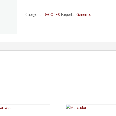
L
De
Categoría:
RACORES
Etiqueta:
Genérico
M32X2
Tuerca
Loca
A
Tubo
De
22Mm
cantidad