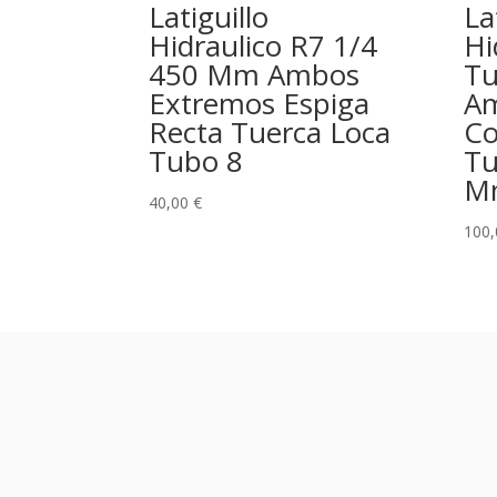
Latiguillo
La
Hidraulico R7 1/4
Hi
450 Mm Ambos
Tu
Extremos Espiga
Am
Recta Tuerca Loca
Co
Tubo 8
Tu
Mm
40,00
€
100