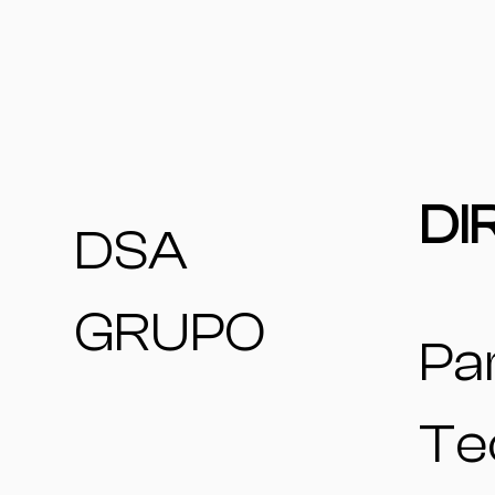
DI
DSA
GRUPO
Pa
Te